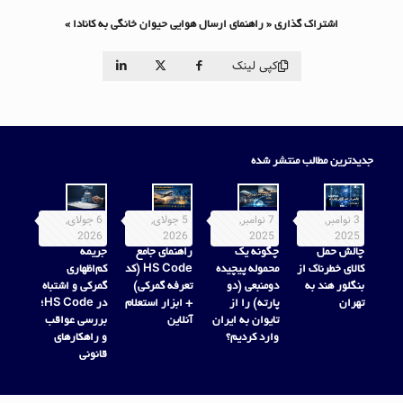
اشتراک گذاری « راهنمای ارسال هوایی حیوان خانگی به کانادا »
کپی لینک
جدیدترین مطالب منتشر شده
3 نوامبر,
7 نوامبر,
5 جولای,
6 جولای,
2026
2026
2025
2025
چالش حمل
چگونه یک
راهنمای جامع
جریمه
کالای خطرناک از
محموله پیچیده
HS Code (کد
کم‌اظهاری
بنگلور هند به
دومنبعی (دو
تعرفه گمرکی)
گمرکی و اشتباه
تهران
پارته) را از
+ ابزار استعلام
در HS Code؛
تایوان به ایران
آنلاین
بررسی عواقب
وارد کردیم؟
و راهکارهای
قانونی