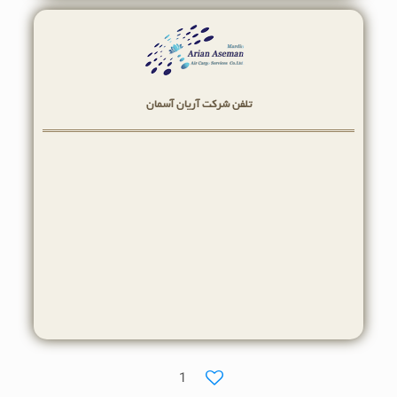
تلفن شرکت آریان آسمان
021-5100 5200
0912 8945 007
Whatsapp
استعلام هزینه حمل هوایی
1