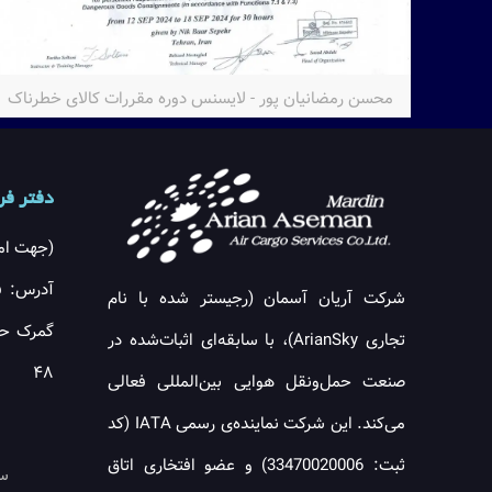
محسن رمضانیان پور - لایسنس دوره مقررات کالای خطرناک
دفتر فرو
(جهت امو
آدرس: ف
شرکت آریان آسمان (رجیستر شده با نام
تجاری ArianSky)، با سابقه‌ای اثبات‌شده در
۴۸
صنعت حمل‌ونقل هوایی بین‌المللی فعالی
می‌کند. این شرکت نماینده‌ی رسمی IATA (کد
ثبت: 33470020006) و عضو افتخاری اتاق
ساع