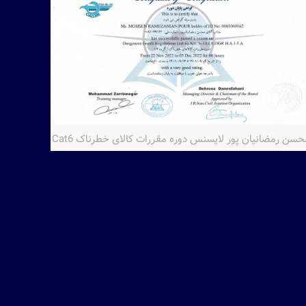
حسن رمضانیان پور لایسنس دوره مقررات کالای خطرناک Cat6