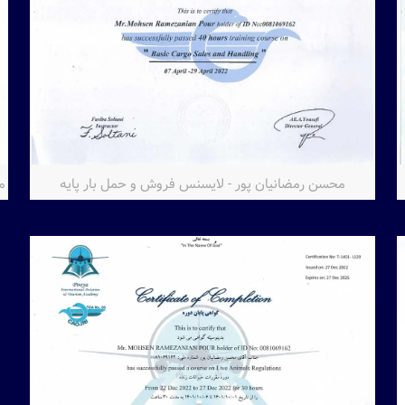
محسن رمضانیان پور - لایسنس فروش و حمل بار پایه
م