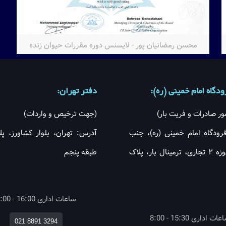
محسن رمضانیان پور - لایسنس دوره مقررات حیوان زنده
دگاه امام خمینی (ره):
دفتر تهران:
ر صادرات و فریت بار)
(جهت ترخیص و واردات)
رودگاه امام خمینی (ره)، جنب
گمرک حوزه ۲ تجاری، ترمینال بار، پلاک
طبقه پنجم
ساعات اداری 16:00 - 8:00
ات اداری 15:30 - 8:00
021 8891 3294