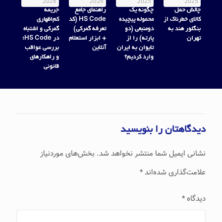
2026
2026
2025
2025
چالش حمل
چگونه یک
راهنمای جامع
جریمه
کالای خطرناک از
محموله پیچیده
HS Code (کد
کم‌اظهاری
بنگلور هند به
دومنبعی (دو
تعرفه گمرکی)
گمرکی و اشتباه
تهران
پارته) را از
+ ابزار استعلام
در HS Code؛
تایوان به ایران
آنلاین
بررسی عواقب
وارد کردیم؟
و راهکارهای
قانونی
دیدگاهتان را بنویسید
نشانی ایمیل شما منتشر نخواهد شد.
بخش‌های موردنیاز
علامت‌گذاری شده‌اند
*
دیدگاه
*