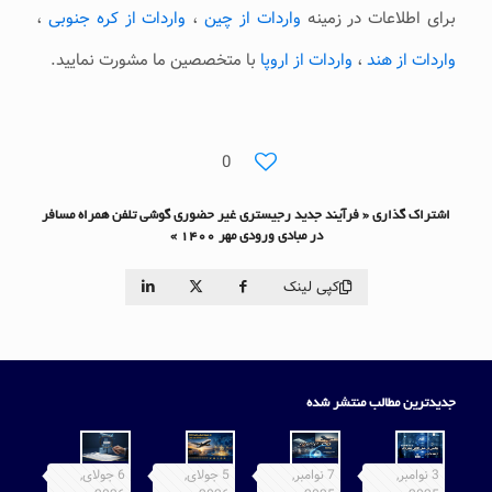
برای اطلاعات در زمینه
واردات از چین
،
واردات از کره جنوبی
،
واردات از هند
،
واردات از اروپا
با متخصصین ما مشورت نمایید.
0
اشتراک گذاری « فرآیند جدید رجیستری غیر حضوری گوشی تلفن همراه مسافر
در مبادی ورودی مهر 1400 »
کپی لینک
جدیدترین مطالب منتشر شده
3 نوامبر,
7 نوامبر,
5 جولای,
6 جولای,